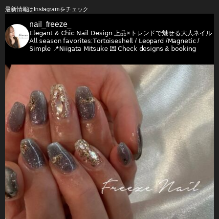
最新情報はInstagramをチェック
nail_freeze_
𝖤𝗅𝖾𝗀𝖺𝗇𝗍 & 𝖢𝗁𝗂𝖼 𝖭𝖺𝗂𝗅 𝖣𝖾𝗌𝗂𝗀𝗇
上品×トレンドで魅せる大人ネイル
𝖠𝗅𝗅 𝗌𝖾𝖺𝗌𝗈𝗇 𝖿𝖺𝗏𝗈𝗋𝗂𝗍𝖾𝗌:𝖳𝗈𝗋𝗍𝗈𝗂𝗌𝖾𝗌𝗁𝖾𝗅𝗅 / 𝖫𝖾𝗈𝗉𝖺𝗋𝖽 /𝖬𝖺𝗀𝗇𝖾𝗍𝗂𝖼 /
𝖲𝗂𝗆𝗉𝗅𝖾
📍𝖭𝗂𝗂𝗀𝖺𝗍𝖺 𝖬𝗂𝗍𝗌𝗎𝗄𝖾
💌 𝖢𝗁𝖾𝖼𝗄 𝖽𝖾𝗌𝗂𝗀𝗇𝗌 & 𝖻𝗈𝗈𝗄𝗂𝗇𝗀