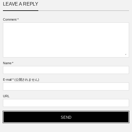
LEAVE A REPLY
Comment
*
Name
*
E-mail
*
(公開されません)
URL