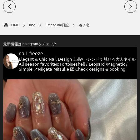
HOME
blog
Freeze nail日記
春よ恋
最新情報はInstagramをチェック
nail_freeze_
𝖤𝗅𝖾𝗀𝖺𝗇𝗍 & 𝖢𝗁𝗂𝖼 𝖭𝖺𝗂𝗅 𝖣𝖾𝗌𝗂𝗀𝗇
上品×トレンドで魅せる大人ネイル
𝖠𝗅𝗅 𝗌𝖾𝖺𝗌𝗈𝗇 𝖿𝖺𝗏𝗈𝗋𝗂𝗍𝖾𝗌:𝖳𝗈𝗋𝗍𝗈𝗂𝗌𝖾𝗌𝗁𝖾𝗅𝗅 / 𝖫𝖾𝗈𝗉𝖺𝗋𝖽 /𝖬𝖺𝗀𝗇𝖾𝗍𝗂𝖼 /
𝖲𝗂𝗆𝗉𝗅𝖾
📍𝖭𝗂𝗂𝗀𝖺𝗍𝖺 𝖬𝗂𝗍𝗌𝗎𝗄𝖾
💌 𝖢𝗁𝖾𝖼𝗄 𝖽𝖾𝗌𝗂𝗀𝗇𝗌 & 𝖻𝗈𝗈𝗄𝗂𝗇𝗀