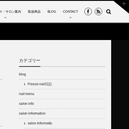
ス・サロン案内
取扱商品
BLOG
CONTACT
カテゴリー
blog
Freeze nail日記
nail menu
salon info
salon information
salon informatio