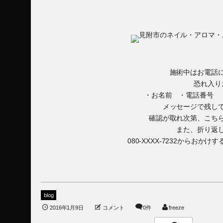
施術中はお電話
恐れ入り
・お名前 ・電話番号 
メッセージで残し
確認が取れ次第、こち
また、折り返
080-XXXX-7232からお
blog
2016年1月9日
コメント
0件
freeze