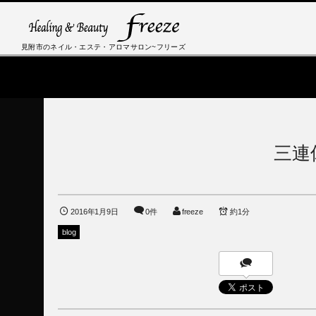
見附市のネイル・エステ・アロマサロン~フリーズ
三連
2016年1月9日
0件
freeze
約1分
blog