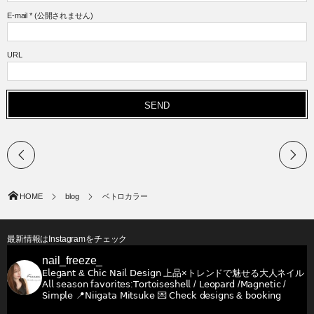
E-mail
*
(公開されません)
URL
HOME
blog
ベトロカラー
最新情報はInstagramをチェック
nail_freeze_
𝖤𝗅𝖾𝗀𝖺𝗇𝗍 & 𝖢𝗁𝗂𝖼 𝖭𝖺𝗂𝗅 𝖣𝖾𝗌𝗂𝗀𝗇
上品×トレンドで魅せる大人ネイル
𝖠𝗅𝗅 𝗌𝖾𝖺𝗌𝗈𝗇 𝖿𝖺𝗏𝗈𝗋𝗂𝗍𝖾𝗌:𝖳𝗈𝗋𝗍𝗈𝗂𝗌𝖾𝗌𝗁𝖾𝗅𝗅 / 𝖫𝖾𝗈𝗉𝖺𝗋𝖽 /𝖬𝖺𝗀𝗇𝖾𝗍𝗂𝖼 /
𝖲𝗂𝗆𝗉𝗅𝖾
📍𝖭𝗂𝗂𝗀𝖺𝗍𝖺 𝖬𝗂𝗍𝗌𝗎𝗄𝖾
💌 𝖢𝗁𝖾𝖼𝗄 𝖽𝖾𝗌𝗂𝗀𝗇𝗌 & 𝖻𝗈𝗈𝗄𝗂𝗇𝗀