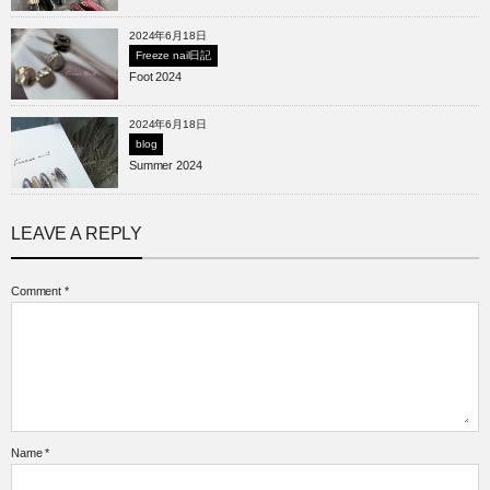
2024年6月18日
Freeze nail日記
Foot 2024
2024年6月18日
blog
Summer 2024
LEAVE A REPLY
Comment
*
Name
*