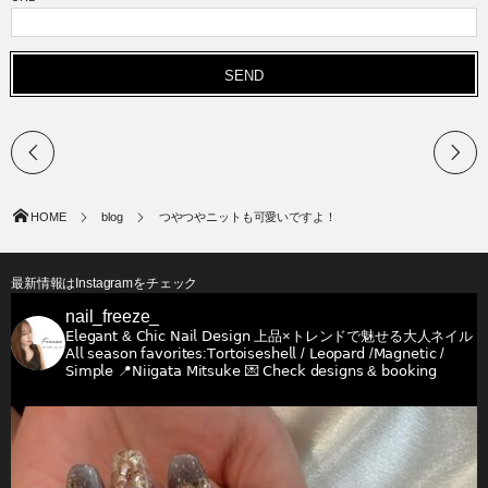
HOME
blog
つやつやニットも可愛いですよ！
最新情報はInstagramをチェック
nail_freeze_
𝖤𝗅𝖾𝗀𝖺𝗇𝗍 & 𝖢𝗁𝗂𝖼 𝖭𝖺𝗂𝗅 𝖣𝖾𝗌𝗂𝗀𝗇
上品×トレンドで魅せる大人ネイル
𝖠𝗅𝗅 𝗌𝖾𝖺𝗌𝗈𝗇 𝖿𝖺𝗏𝗈𝗋𝗂𝗍𝖾𝗌:𝖳𝗈𝗋𝗍𝗈𝗂𝗌𝖾𝗌𝗁𝖾𝗅𝗅 / 𝖫𝖾𝗈𝗉𝖺𝗋𝖽 /𝖬𝖺𝗀𝗇𝖾𝗍𝗂𝖼 /
𝖲𝗂𝗆𝗉𝗅𝖾
📍𝖭𝗂𝗂𝗀𝖺𝗍𝖺 𝖬𝗂𝗍𝗌𝗎𝗄𝖾
💌 𝖢𝗁𝖾𝖼𝗄 𝖽𝖾𝗌𝗂𝗀𝗇𝗌 & 𝖻𝗈𝗈𝗄𝗂𝗇𝗀