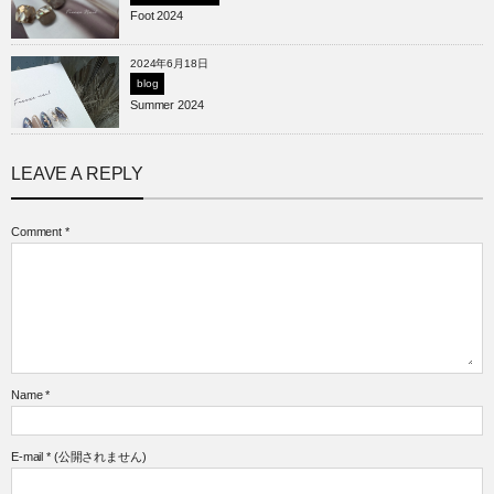
Foot 2024
2024年6月18日
blog
Summer 2024
LEAVE A REPLY
Comment
*
Name
*
E-mail
*
(公開されません)