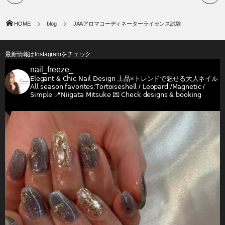
HOME
blog
JAAアロマコーディネーターライセンス試験
最新情報はInstagramをチェック
nail_freeze_
𝖤𝗅𝖾𝗀𝖺𝗇𝗍 & 𝖢𝗁𝗂𝖼 𝖭𝖺𝗂𝗅 𝖣𝖾𝗌𝗂𝗀𝗇
上品×トレンドで魅せる大人ネイル
𝖠𝗅𝗅 𝗌𝖾𝖺𝗌𝗈𝗇 𝖿𝖺𝗏𝗈𝗋𝗂𝗍𝖾𝗌:𝖳𝗈𝗋𝗍𝗈𝗂𝗌𝖾𝗌𝗁𝖾𝗅𝗅 / 𝖫𝖾𝗈𝗉𝖺𝗋𝖽 /𝖬𝖺𝗀𝗇𝖾𝗍𝗂𝖼 /
𝖲𝗂𝗆𝗉𝗅𝖾
📍𝖭𝗂𝗂𝗀𝖺𝗍𝖺 𝖬𝗂𝗍𝗌𝗎𝗄𝖾
💌 𝖢𝗁𝖾𝖼𝗄 𝖽𝖾𝗌𝗂𝗀𝗇𝗌 & 𝖻𝗈𝗈𝗄𝗂𝗇𝗀