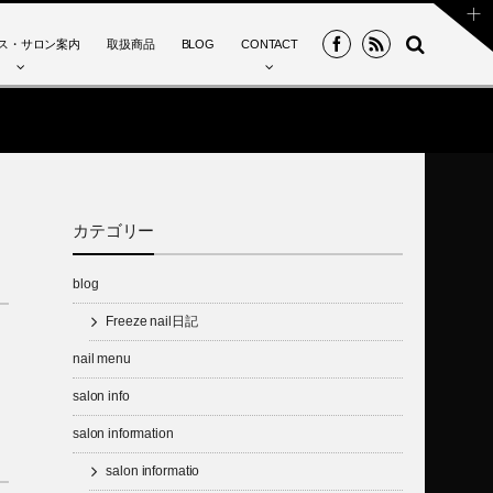
ス・サロン案内
取扱商品
BLOG
CONTACT
カテゴリー
blog
Freeze nail日記
nail menu
salon info
salon information
salon informatio