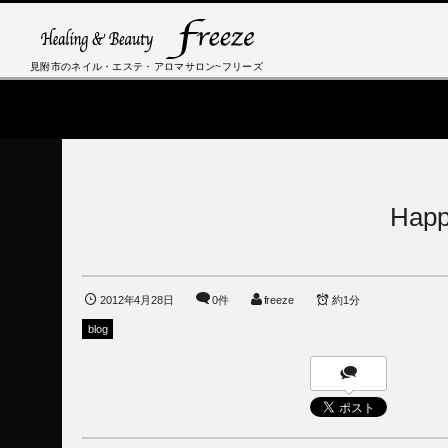
見附市のネイル・エステ・アロマサロン~フリーズ
Hap
2012年4月28日
0件
freeze
約1分
blog