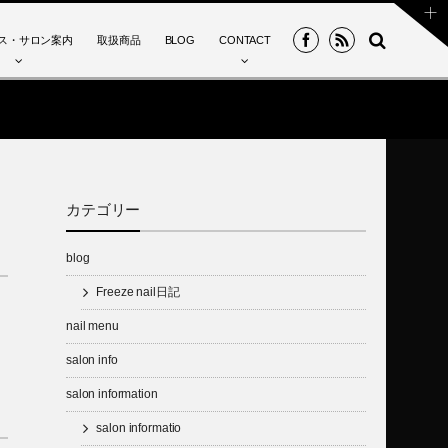
ス・サロン案内
取扱商品
BLOG
CONTACT
カテゴリー
blog
Freeze nail日記
nail menu
salon info
salon information
salon informatio