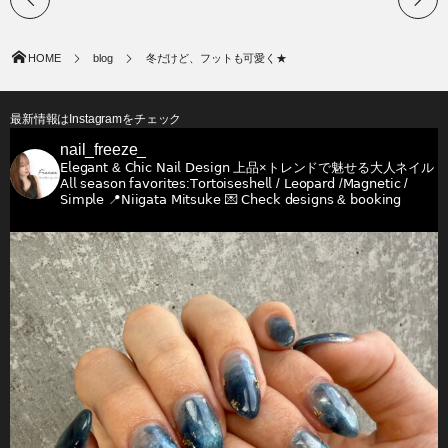
HOME
blog
冬だけど、フットも可愛く★
最新情報はInstagramをチェック
nail_freeze_
𝖤𝗅𝖾𝗀𝖺𝗇𝗍 & 𝖢𝗁𝗂𝖼 𝖭𝖺𝗂𝗅 𝖣𝖾𝗌𝗂𝗀𝗇
上品×トレンドで魅せる大人ネイル
𝖠𝗅𝗅 𝗌𝖾𝖺𝗌𝗈𝗇 𝖿𝖺𝗏𝗈𝗋𝗂𝗍𝖾𝗌:𝖳𝗈𝗋𝗍𝗈𝗂𝗌𝖾𝗌𝗁𝖾𝗅𝗅 / 𝖫𝖾𝗈𝗉𝖺𝗋𝖽 /𝖬𝖺𝗀𝗇𝖾𝗍𝗂𝖼 /
𝖲𝗂𝗆𝗉𝗅𝖾
📍𝖭𝗂𝗂𝗀𝖺𝗍𝖺 𝖬𝗂𝗍𝗌𝗎𝗄𝖾
💌 𝖢𝗁𝖾𝖼𝗄 𝖽𝖾𝗌𝗂𝗀𝗇𝗌 & 𝖻𝗈𝗈𝗄𝗂𝗇𝗀