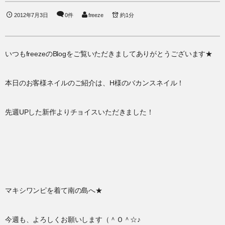
2012年7月3日
0件
freeze
約1分
いつもfreezeのBlogをご覧いただきましてありがとうございます★
本日のお客様ネイルのご紹介は、H様のバカンスネイル！
先週UPした新作よりチョイスいただきました！
マキシワンピを着て南の島へ★
今週も、よろしくお願いします（＾Ｏ＾☆♪