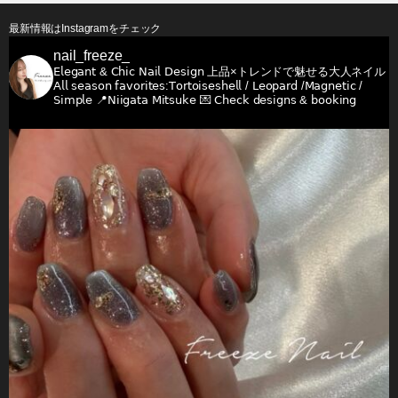
最新情報はInstagramをチェック
nail_freeze_
𝖤𝗅𝖾𝗀𝖺𝗇𝗍 & 𝖢𝗁𝗂𝖼 𝖭𝖺𝗂𝗅 𝖣𝖾𝗌𝗂𝗀𝗇
上品×トレンドで魅せる大人ネイル
𝖠𝗅𝗅 𝗌𝖾𝖺𝗌𝗈𝗇 𝖿𝖺𝗏𝗈𝗋𝗂𝗍𝖾𝗌:𝖳𝗈𝗋𝗍𝗈𝗂𝗌𝖾𝗌𝗁𝖾𝗅𝗅 / 𝖫𝖾𝗈𝗉𝖺𝗋𝖽 /𝖬𝖺𝗀𝗇𝖾𝗍𝗂𝖼 /
𝖲𝗂𝗆𝗉𝗅𝖾
📍𝖭𝗂𝗂𝗀𝖺𝗍𝖺 𝖬𝗂𝗍𝗌𝗎𝗄𝖾
💌 𝖢𝗁𝖾𝖼𝗄 𝖽𝖾𝗌𝗂𝗀𝗇𝗌 & 𝖻𝗈𝗈𝗄𝗂𝗇𝗀