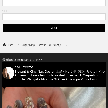
URL
HOME
生徒様の声｜アロマ・ネイルスクール
最新情報はInstagramをチェック
nail_freeze_
𝖤𝗅𝖾𝗀𝖺𝗇𝗍 & 𝖢𝗁𝗂𝖼 𝖭𝖺𝗂𝗅 𝖣𝖾𝗌𝗂𝗀𝗇
上品×トレンドで魅せる大人ネイル
𝖠𝗅𝗅 𝗌𝖾𝖺𝗌𝗈𝗇 𝖿𝖺𝗏𝗈𝗋𝗂𝗍𝖾𝗌:𝖳𝗈𝗋𝗍𝗈𝗂𝗌𝖾𝗌𝗁𝖾𝗅𝗅 / 𝖫𝖾𝗈𝗉𝖺𝗋𝖽 /𝖬𝖺𝗀𝗇𝖾𝗍𝗂𝖼 /
𝖲𝗂𝗆𝗉𝗅𝖾
📍𝖭𝗂𝗂𝗀𝖺𝗍𝖺 𝖬𝗂𝗍𝗌𝗎𝗄𝖾
💌 𝖢𝗁𝖾𝖼𝗄 𝖽𝖾𝗌𝗂𝗀𝗇𝗌 & 𝖻𝗈𝗈𝗄𝗂𝗇𝗀