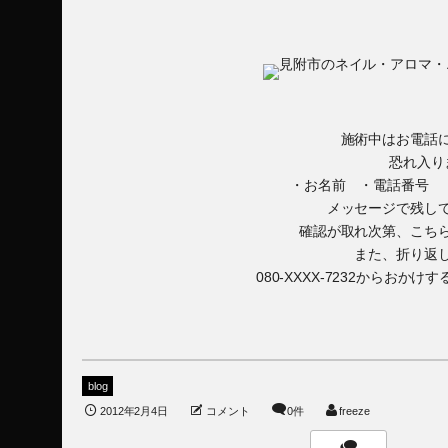
施術中はお電話
恐れ入り
・お名前 ・電話番号 
メッセージで残し
確認が取れ次第、こち
また、折り返
080-XXXX-7232からお
blog
2012年2月4日
コメント
0件
freeze