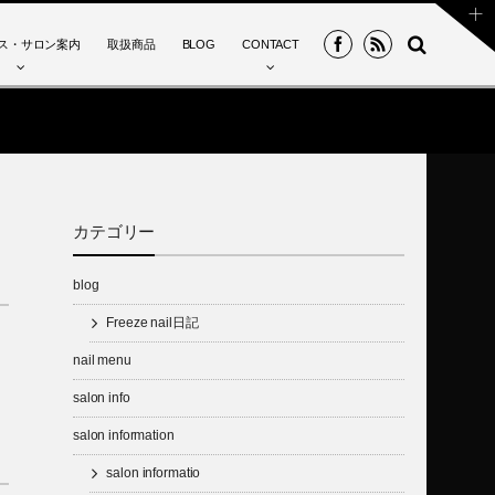
ス・サロン案内
取扱商品
BLOG
CONTACT
カテゴリー
blog
Freeze nail日記
nail menu
salon info
salon information
salon informatio