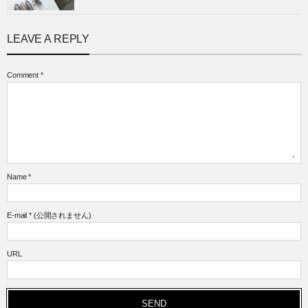
LEAVE A REPLY
Comment
*
Name
*
E-mail
*
(公開されません)
URL