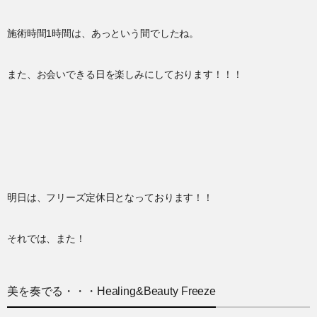
施術時間1時間は、あっという間でしたね。
また、お会いできる日を楽しみにしております！！！
明日は、フリーズ定休日となっております！！
それでは、また！
美を奏でる・・・Healing&Beauty Freeze