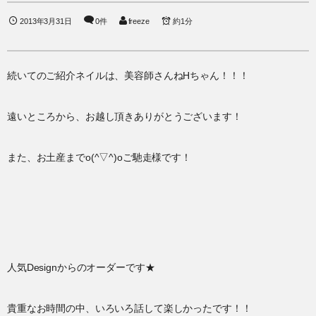
2013年3月31日
0件
freeze
約1分
続いてのご紹介ネイルは、美容師さんねHちゃん！！！
遠いところから、お越し頂きありがとうございます！
また、お土産までo(^▽^)oご馳走様です！
人気Designからのオーダーです★
貴重なお時間の中、いろいろ話して楽しかったです！！