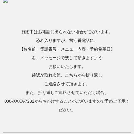
施術中はお電話に出られない場合がございます。
恐れ入りますが、留守番電話に、
【お名前・電話番号・メニュー内容・予約希望日】
を、メッセージで残して頂きますよう
お願いいたします。
確認が取れ次第、こちらから折り返し
ご連絡させて頂きます。
また、折り返しご連絡させていただく場合、
080-XXXX-7232からおかけすることがございますので予めご了承く
ださい。