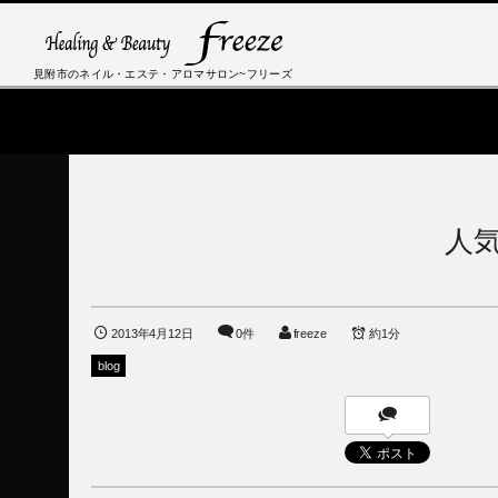
見附市のネイル・エステ・アロマサロン~フリーズ
人
2013年4月12日
0件
freeze
約1分
blog