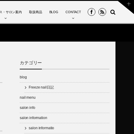
ス・サロン案内
取扱商品
BLOG
CONTACT
カテゴリー
blog
Freeze nail日記
nail menu
salon info
salon information
salon informatio