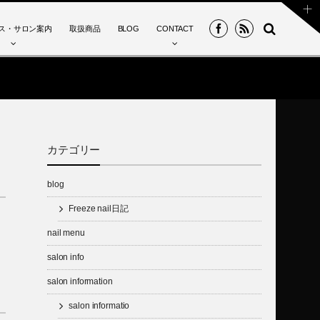
ス・サロン案内
取扱商品
BLOG
CONTACT
カテゴリー
blog
Freeze nail日記
nail menu
salon info
salon information
salon informatio