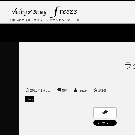
見附市のネイル・エステ・アロマサロン~フリーズ
ラ
2010年1月8日
0件
freeze
約1分
blog