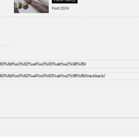
Freeze nail日記
Foot 2024