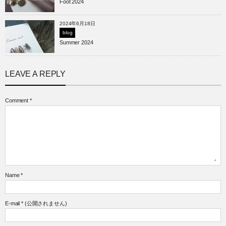
Foot 2024
2024年6月18日
blog
Summer 2024
LEAVE A REPLY
Comment
*
Name
*
E-mail
*
(公開されません)