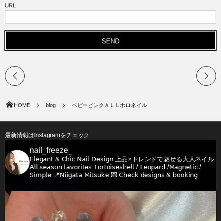
URL
HOME
blog
ベビーピンクＡＬＬホロネイル
最新情報はInstagramをチェック
nail_freeze_
𝖤𝗅𝖾𝗀𝖺𝗇𝗍 & 𝖢𝗁𝗂𝖼 𝖭𝖺𝗂𝗅 𝖣𝖾𝗌𝗂𝗀𝗇
上品×トレンドで魅せる大人ネイル
𝖠𝗅𝗅 𝗌𝖾𝖺𝗌𝗈𝗇 𝖿𝖺𝗏𝗈𝗋𝗂𝗍𝖾𝗌:𝖳𝗈𝗋𝗍𝗈𝗂𝗌𝖾𝗌𝗁𝖾𝗅𝗅 / 𝖫𝖾𝗈𝗉𝖺𝗋𝖽 /𝖬𝖺𝗀𝗇𝖾𝗍𝗂𝖼 /
𝖲𝗂𝗆𝗉𝗅𝖾
📍𝖭𝗂𝗂𝗀𝖺𝗍𝖺 𝖬𝗂𝗍𝗌𝗎𝗄𝖾
💌 𝖢𝗁𝖾𝖼𝗄 𝖽𝖾𝗌𝗂𝗀𝗇𝗌 & 𝖻𝗈𝗈𝗄𝗂𝗇𝗀