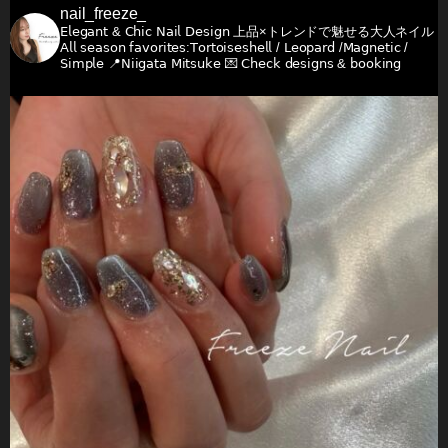
nail_freeze_
𝖤𝗅𝖾𝗀𝖺𝗇𝗍 & 𝖢𝗁𝗂𝖼 𝖭𝖺𝗂𝗅 𝖣𝖾𝗌𝗂𝗀𝗇
上品×トレンドで魅せる大人ネイル
𝖠𝗅𝗅 𝗌𝖾𝖺𝗌𝗈𝗇 𝖿𝖺𝗏𝗈𝗋𝗂𝗍𝖾𝗌:𝖳𝗈𝗋𝗍𝗈𝗂𝗌𝖾𝗌𝗁𝖾𝗅𝗅 / 𝖫𝖾𝗈𝗉𝖺𝗋𝖽 /𝖬𝖺𝗀𝗇𝖾𝗍𝗂𝖼 /
𝖲𝗂𝗆𝗉𝗅𝖾
📍𝖭𝗂𝗂𝗀𝖺𝗍𝖺 𝖬𝗂𝗍𝗌𝗎𝗄𝖾
💌 𝖢𝗁𝖾𝖼𝗄 𝖽𝖾𝗌𝗂𝗀𝗇𝗌 & 𝖻𝗈𝗈𝗄𝗂𝗇𝗀