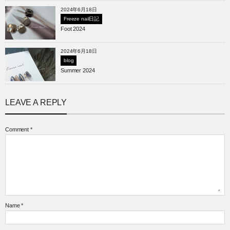
2024年6月18日
Freeze nail日記
Foot 2024
2024年6月18日
blog
Summer 2024
LEAVE A REPLY
Comment
*
Name
*