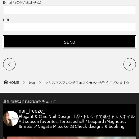
E-mail
*
(公開されません)
URL
HOME
blog
クリスマスフレンチフェスタ★ありがとうございます☆
最新情報はInstagramをチェック
nail_freeze_
𝖤𝗅𝖾𝗀𝖺𝗇𝗍 & 𝖢𝗁𝗂𝖼 𝖭𝖺𝗂𝗅 𝖣𝖾𝗌𝗂𝗀𝗇
上品×トレンドで魅せる大人ネイル
𝖠𝗅𝗅 𝗌𝖾𝖺𝗌𝗈𝗇 𝖿𝖺𝗏𝗈𝗋𝗂𝗍𝖾𝗌:𝖳𝗈𝗋𝗍𝗈𝗂𝗌𝖾𝗌𝗁𝖾𝗅𝗅 / 𝖫𝖾𝗈𝗉𝖺𝗋𝖽 /𝖬𝖺𝗀𝗇𝖾𝗍𝗂𝖼 /
𝖲𝗂𝗆𝗉𝗅𝖾
📍𝖭𝗂𝗂𝗀𝖺𝗍𝖺 𝖬𝗂𝗍𝗌𝗎𝗄𝖾
💌 𝖢𝗁𝖾𝖼𝗄 𝖽𝖾𝗌𝗂𝗀𝗇𝗌 & 𝖻𝗈𝗈𝗄𝗂𝗇𝗀